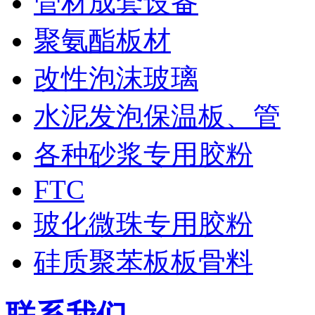
管材成套设备
聚氨酯板材
改性泡沫玻璃
水泥发泡保温板、管
各种砂浆专用胶粉
FTC
玻化微珠专用胶粉
硅质聚苯板板骨料