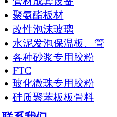
管材成套设备
聚氨酯板材
改性泡沫玻璃
水泥发泡保温板、管
各种砂浆专用胶粉
FTC
玻化微珠专用胶粉
硅质聚苯板板骨料