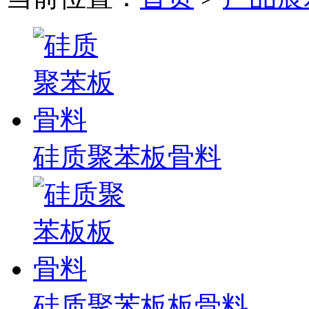
硅质聚苯板骨料
硅质聚苯板板骨料