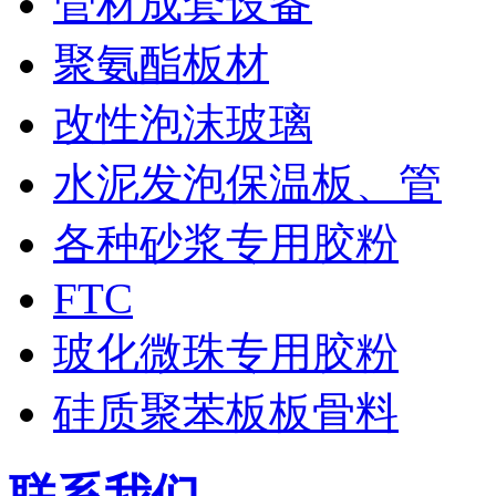
管材成套设备
聚氨酯板材
改性泡沫玻璃
水泥发泡保温板、管
各种砂浆专用胶粉
FTC
玻化微珠专用胶粉
硅质聚苯板板骨料