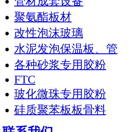
管材成套设备
聚氨酯板材
改性泡沫玻璃
水泥发泡保温板、管
各种砂浆专用胶粉
FTC
玻化微珠专用胶粉
硅质聚苯板板骨料