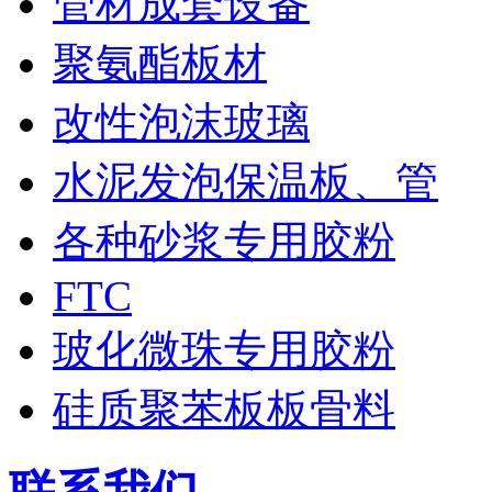
管材成套设备
聚氨酯板材
改性泡沫玻璃
水泥发泡保温板、管
各种砂浆专用胶粉
FTC
玻化微珠专用胶粉
硅质聚苯板板骨料